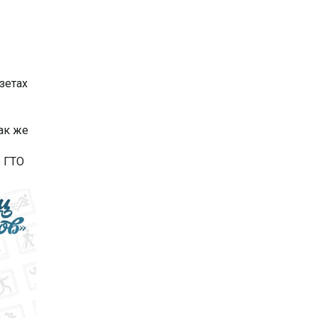
зетах
так же
 ГТО