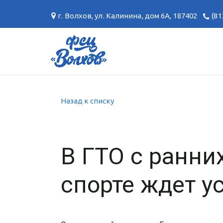
г. Волхов
,
ул. Калинина, дом 6А
,
187402
(81
Назад к списку
В ГТО с ранних
спорте ждет у