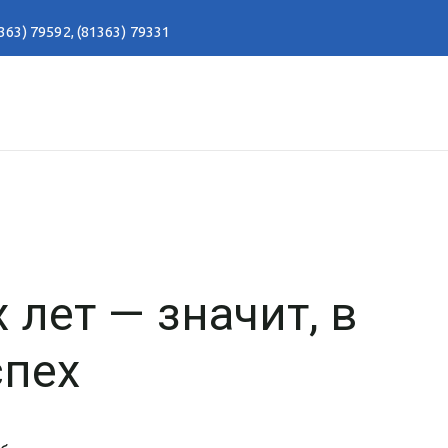
363) 79592
,
(81363) 79331
 лет — значит, в
спех