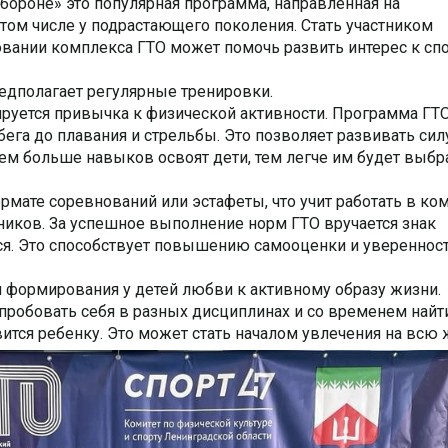
бороне» это популярная программа, направленная на
том числе у подрастающего поколения. Стать участником
овании комплекса ГТО может помочь развить интерес к спо
дполагает регулярные тренировки.
мируется привычка к физической активности. Программа ГТ
бега до плавания и стрельбы. Это позволяет развивать сил
ем больше навыков освоят дети, тем легче им будет выбр
рмате соревнований или эстафеты, что учит работать в ко
ников. За успешное выполнение норм ГТО вручается знак
ятся. Это способствует повышению самооценки и увереннос
 формирования у детей любви к активному образу жизни.
робовать себя в разных дисциплинах и со временем найти
ится ребенку. Это может стать началом увлечения на всю 