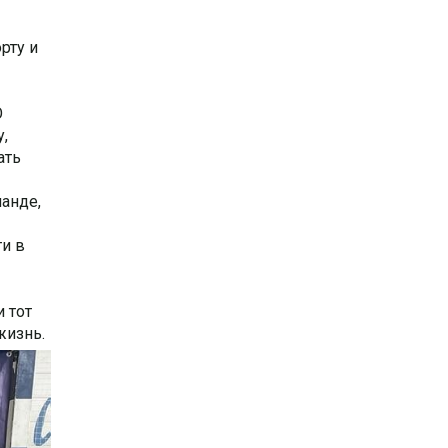
рту и
О
у,
ать
манде,
ти в
 тот
жизнь.