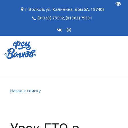
Пере
г. Волхов
,
ул. Калинина, дом 6А
,
187402
(81363) 79592
,
(81363) 79331
Назад к списку