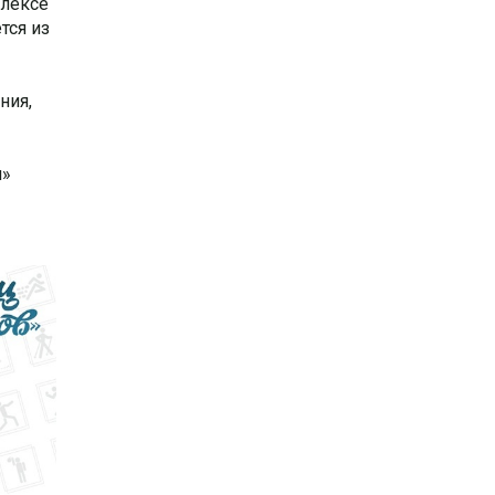
плексе
тся из
ния,
и»