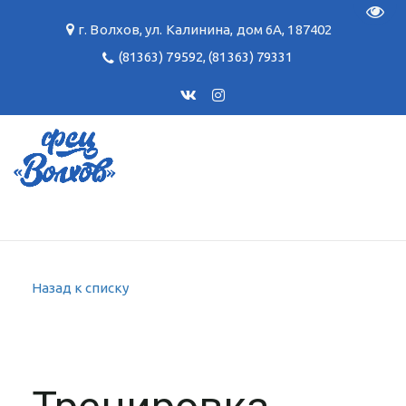
Пере
г. Волхов
,
ул. Калинина, дом 6А
,
187402
(81363) 79592
,
(81363) 79331
Назад к списку