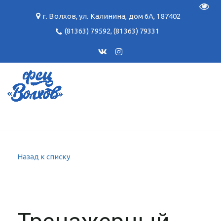
Пере
г. Волхов
,
ул. Калинина, дом 6А
,
187402
(81363) 79592
,
(81363) 79331
Назад к списку