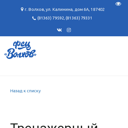
Пере
г. Волхов
,
ул. Калинина, дом 6А
,
187402
(81363) 79592
,
(81363) 79331
Назад к списку