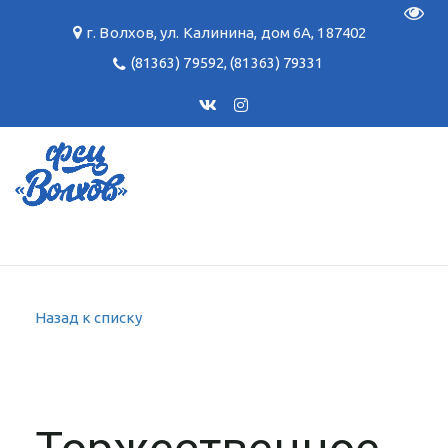
Пере
г. Волхов
,
ул. Калинина, дом 6А
,
187402
(81363) 79592
,
(81363) 79331
Назад к списку