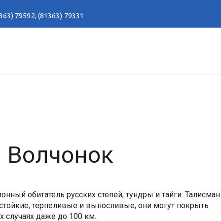
363) 79592
,
(81363) 79331
: Волчонок
онный обитатель русских степей, тундры и тайги. Талисман
стойкие, терпеливые и выносливые, они могут покрыть
ых случаях даже до 100 км.