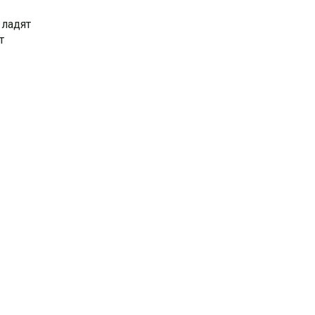
 ладят
т