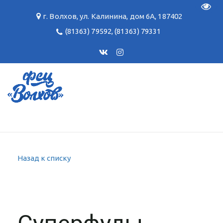
Пере
г. Волхов
,
ул. Калинина, дом 6А
,
187402
(81363) 79592
,
(81363) 79331
Назад к списку