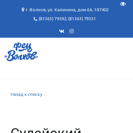
Пере
г. Волхов
,
ул. Калинина, дом 6А
,
187402
(81363) 79592
,
(81363) 79331
Назад к списку