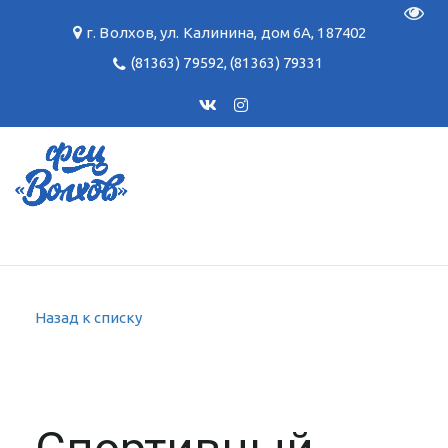
Пере
г. Волхов
,
ул. Калинина, дом 6А
,
187402
(81363) 79592
,
(81363) 79331
Назад к списку