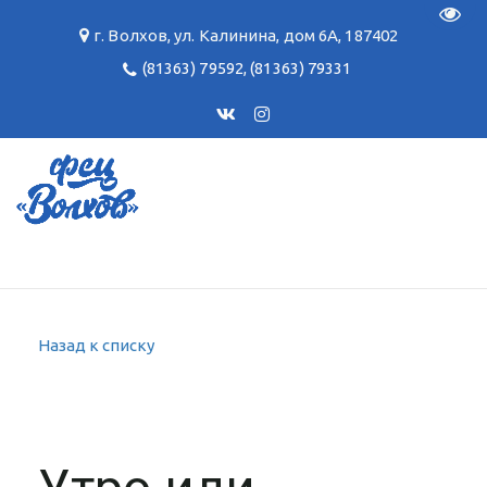
Пере
г. Волхов
,
ул. Калинина, дом 6А
,
187402
(81363) 79592
,
(81363) 79331
Назад к списку