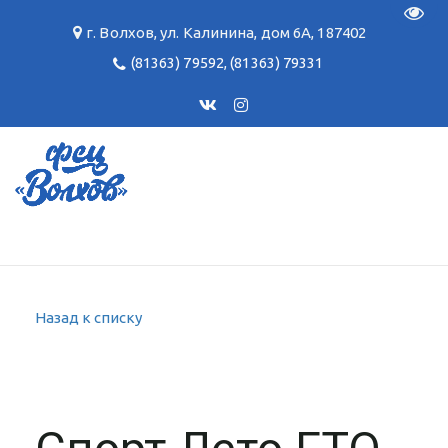
Пере
г. Волхов
,
ул. Калинина, дом 6А
,
187402
(81363) 79592
,
(81363) 79331
Назад к списку