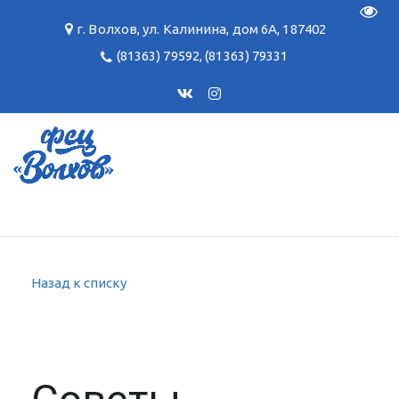
Пере
г. Волхов
,
ул. Калинина, дом 6А
,
187402
(81363) 79592
,
(81363) 79331
Назад к списку