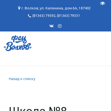
Пере
г. Волхов
,
ул. Калинина, дом 6А
,
187402
(81363) 79592
,
(81363) 79331
Назад к списку