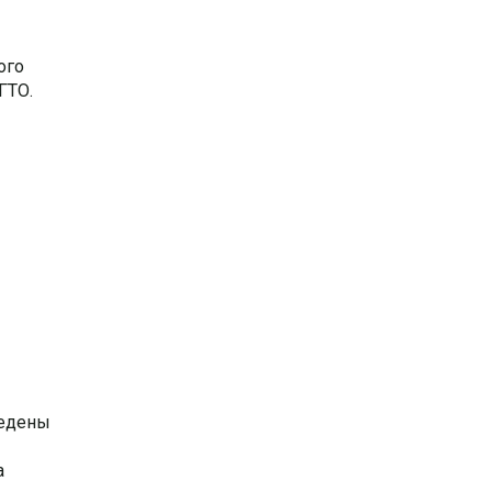
ого
ГТО.
ведены
а