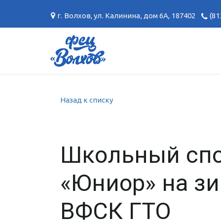
г. Волхов
,
ул. Калинина, дом 6А
,
187402
(81
Назад к списку
Школьный спо
«Юниор» на з
ВФСК ГТО