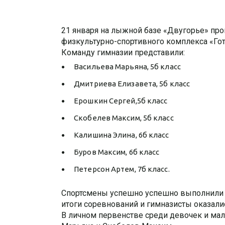
21 января на лыжной базе «Двугорье» пр
физкультурно-спортивного комплекса «Гот
Команду гимназии представили:
Васильева Марьяна, 5б класс
Дмитриева Елизавета, 5б класс
Ерошкин Сергей,5б класс
Скобелев Максим, 5б класс
Калишина Элина, 6б класс
Буров Максим, 6б класс
Петерсон Артем, 7б класс.
Спортсмены успешно успешно выполнили 
итоги соревнований и гимназисты оказалис
В личном первенстве среди девочек и ма