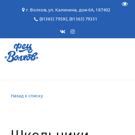
Пере
г. Волхов
,
ул. Калинина, дом 6А
,
187402
(81363) 79592
,
(81363) 79331
Назад к списку