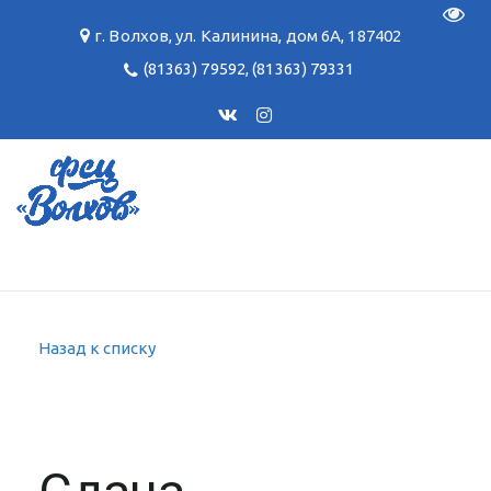
Пере
г. Волхов
,
ул. Калинина, дом 6А
,
187402
(81363) 79592
,
(81363) 79331
Назад к списку