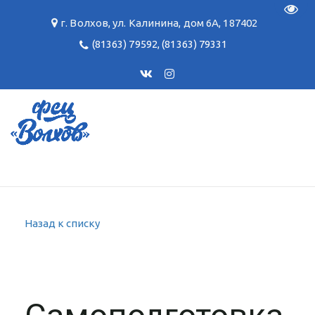
Пере
г. Волхов
,
ул. Калинина, дом 6А
,
187402
(81363) 79592
,
(81363) 79331
Назад к списку