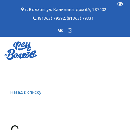
Пере
г. Волхов
,
ул. Калинина, дом 6А
,
187402
(81363) 79592
,
(81363) 79331
Назад к списку