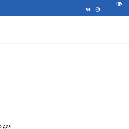
Пере
р для