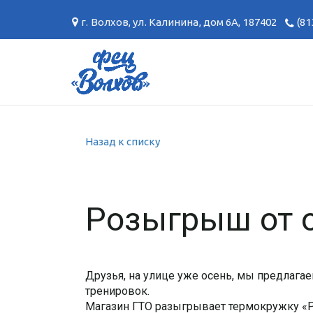
г. Волхов
,
ул. Калинина, дом 6А
,
187402
(81
Назад к списку
Розыгрыш от о
Друзья, на улице уже осень, мы предлага
тренировок.
Магазин ГТО разыгрывает термокружку «Ре