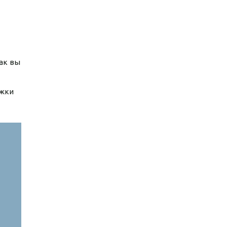
ак вы
ужки