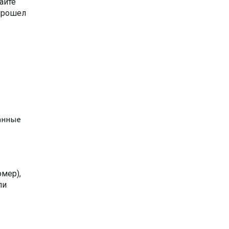
айте
 прошел
данные
мер),
ли