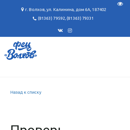
Пере
г. Волхов
,
ул. Калинина, дом 6А
,
187402
(81363) 79592
,
(81363) 79331
Назад к списку