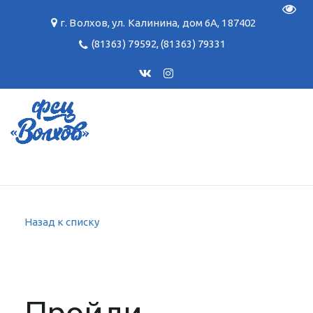
Пере
г. Волхов
,
ул. Калинина, дом 6А
,
187402
(81363) 79592
,
(81363) 79331
Назад к списку