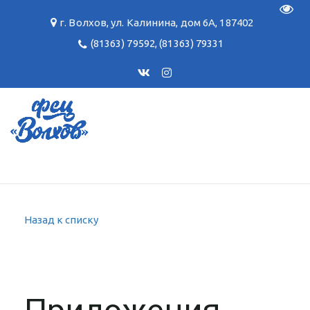
Пере
г. Волхов
,
ул. Калинина, дом 6А
,
187402
(81363) 79592
,
(81363) 79331
Назад к списку