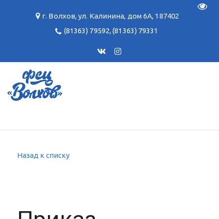
Пере
г. Волхов
,
ул. Калинина, дом 6А
,
187402
(81363) 79592
,
(81363) 79331
Назад к списку