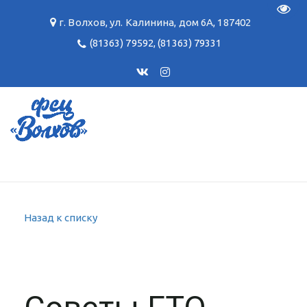
Пере
г. Волхов
,
ул. Калинина, дом 6А
,
187402
(81363) 79592
,
(81363) 79331
Назад к списку