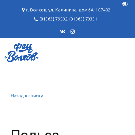
Пере
г. Волхов
,
ул. Калинина, дом 6А
,
187402
(81363) 79592
,
(81363) 79331
Назад к списку