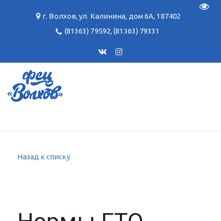
Пере
г. Волхов
,
ул. Калинина, дом 6А
,
187402
(81363) 79592
,
(81363) 79331
Назад к списку