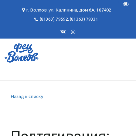
Пере
г. Волхов
,
ул. Калинина, дом 6А
,
187402
(81363) 79592
,
(81363) 79331
Назад к списку