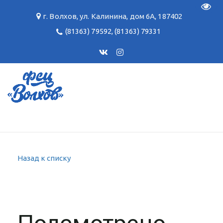
Пере
г. Волхов
,
ул. Калинина, дом 6А
,
187402
(81363) 79592
,
(81363) 79331
Назад к списку