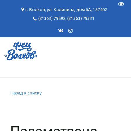
Пере
г. Волхов
,
ул. Калинина, дом 6А
,
187402
(81363) 79592
,
(81363) 79331
Назад к списку