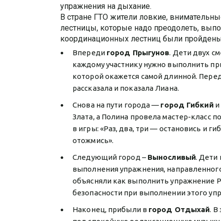
упражнения на дыхание.
В стране ГТО жители ловкие, внимательны
лестницы, которые надо преодолеть, выпо
координационных лестниц были пройдены
Впереди
город Прыгунов
. Дети двух с
каждому участнику нужно выполнить пр
которой окажется самой длинной. Перед
рассказала и показала Лиана.
Снова на пути города —
город Гибкий
и
Злата, а Полина провела мастер-класс п
в игры: «Раз, два, три — остановись и г
отожмись».
Следующий город –
Выносливый
. Дети
выполнения упражнения, направленного
объясняли как выполнить упражнение Р
безопасности при выполнении этого уп
Наконец, прибыли в
город Отдыхай
. 