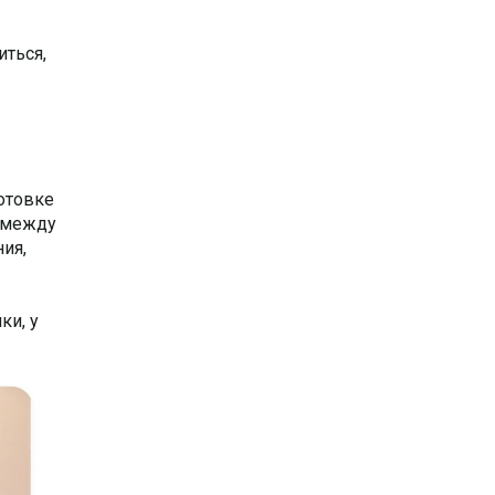
иться,
отовке
я между
ия,
и, у