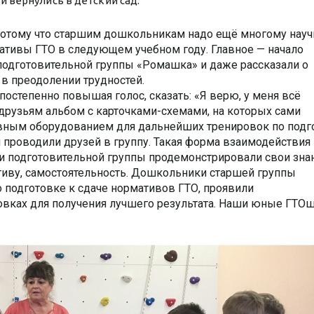
 вернулись в детский сад.
потому что старшим дошкольникам надо ещё многому науч
мативы ГТО в следующем учебном году. Главное — начало
 подготовительной группы «Ромашка» и даже рассказали о
в преодолении трудностей.
, постепенно повышая голос, сказать: «Я верю, у меня всё
 друзьям альбом с карточками-схемами, на которых сами
тивным оборудованием для дальнейших тренировок по подг
и проводили друзей в группу. Такая форма взаимодействи
и подготовительной группы продемонстрировали свои знан
тиву, самостоятельность. Дошкольники старшей группы
 подготовке к сдаче нормативов ГТО, проявили
вках для получения лучшего результата.
Наши юные ГТОшк