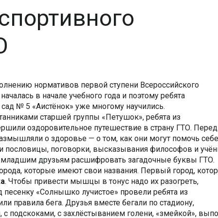
-спортивного
О
олнению нормативов первой ступени Всероссийского
ачалась в начале учебного года и поэтому ребята
сад № 5 «Аистёнок» уже многому научились.
анниками старшей группы «Петушок», ребята из
ршили оздоровительное путешествие в страну ГТО. Перед
размышляли о здоровье — о том, как они могут помочь себ
 пословицы, поговорки, высказывания философов и учён
 младшим друзьям расшифровать загадочные буквы ГТО.
ь города, которые имеют свои названия. Первый город, кото
ка
. Чтобы привести мышцы в тонус надо их разогреть,
д песенку «Солнышко лучистое» провели ребята из
ли правила бега. Друзья вместе бегали по стадиону,
 с подскоками, с захлёстыванием голени, «змейкой», вып