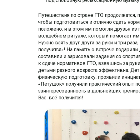
под спокойную релаксационную музыку и
Путешествия по стране ГТО продолжатся, 
чтобы подготовиться и отлично сдать нор
положено, и в этом им помогли друзья из
волшебном ритуале, который помогает им 
Нужно взять друг друга за руки и три раза
получится»! На память о встрече подарили
составили и зарисовали задания со спор
к сдаче нормативов ГТО, взявшись за рук
детьми разного возраста эффективна. Дет
физическую подготовку, проявили инициа
«Петушок» получили практический опыт по
заинтересованность в дальнейших трениро
Вас всё получится!