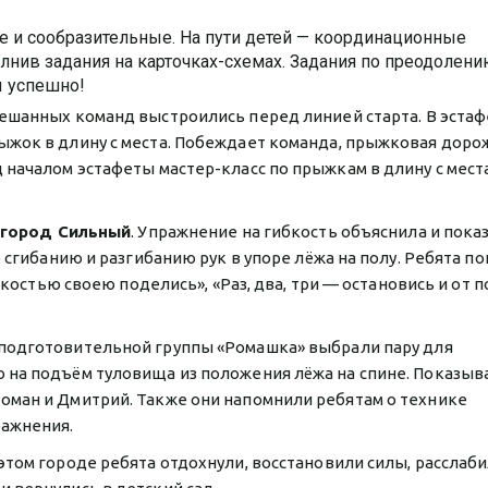
е и сообразительные. На пути детей — координационные
лнив задания на карточках-схемах. Задания по преодолен
 успешно!
мешанных команд выстроились перед линией старта. В эста
ыжок в длину с места. Побеждает команда, прыжковая доро
 началом эстафеты мастер-класс по прыжкам в длину с мест
город Сильный
. Упражнение на гибкость объяснила и пока
о сгибанию и разгибанию рук в упоре лёжа на полу. Ребята п
ибкостью своею поделись», «Раз, два, три — остановись и от п
 подготовительной группы «Ромашка» выбрали пару для
 на подъём туловища из положения лёжа на спине. Показыв
оман и Дмитрий. Также они напомнили ребятам о технике
ражнения.
В этом городе ребята отдохнули, восстановили силы, расслаб