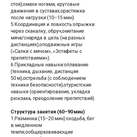
стоя);oмахи ногами, круговые
движения в суставах;oрастяжка
после нагрузки (10–15 мин).
5.Координация и ловкость:oпрыжки
через скакалку, обруч;oметание
мяча/снаряда в цель (на разных
дистанциях);oподвижные игры
(«Салки с мячом», «Эстафеты с
препятствиями»).
6.Прикладные навыки:oплавание
(техника, дыхание, дистанция
50 м);oстрельба (с соблюдением
техники безопасности);oтуристские
навыки (ориентирование, укладка
рюкзака, преодоление препятствий).
Структура занятия (60–90 мин)
1.Разминка (15–20 мин):oходьба, бег
в медленном
темпе;oобщеразвивающие