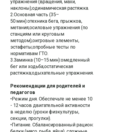
упражнения (вращения, махи,
наклоны);oдинамическая растяжка.
2.Основная часть (35–
50 мин):oтехника бега, прыжков,
метания;oсиловые упражнения (по
станциям или круговым
методом);oигровые элементы,
эстафеты;oпробные тесты по
нормативам ГТО.
3.Заминка (10–15 мин):oмедленный
бег или ходьба;oстатическая
растяжка;oдыхательные упражнения.
Рекомендации для родителей и
педагогов
•Режим дня. Обеспечьте не менее 10
- 12 часов двигательной активности
в неделю (уроки физкультуры,
секции, прогулки).
•Питание. Сбалансированный рацион:
белки (мясо, рыба, яйца), сложные