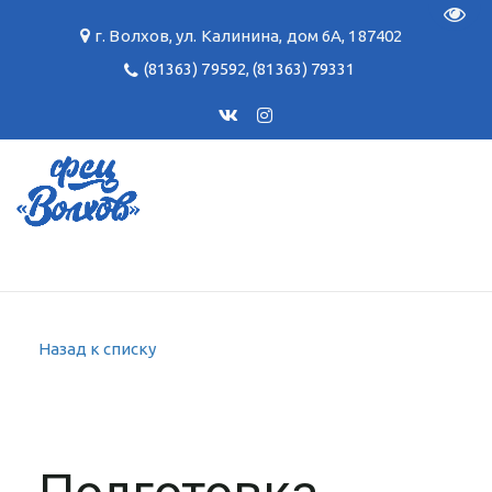
Пере
г. Волхов
,
ул. Калинина, дом 6А
,
187402
(81363) 79592
,
(81363) 79331
Назад к списку