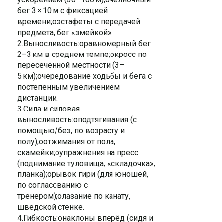
бег 3 × 10 м с фиксацией
времени;oэстафеты с передачей
предмета, бег «змейкой».
2.Выносливость:oравномерный бег
2–3 км в среднем темпе;oкросс по
пересечённой местности (3–
5 км);oчередование ходьбы и бега с
постепенным увеличением
дистанции.
3.Сила и силовая
выносливость:oподтягивания (с
помощью/без, по возрасту и
полу);oотжимания от пола,
скамейки;oупражнения на пресс
(поднимание туловища, «складочка»,
планка);oрывок гири (для юношей,
по согласованию с
тренером);oлазание по канату,
шведской стенке.
4.Гибкость:oнаклоны вперёд (сидя и