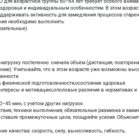
 для возрастной группы 60–64 лет требует особого внима
здоровья и индивидуальным особенностям. В этом возрас
поддерживать активность для замедления процессов старен
ичия необходимо выполнить:
язательные).
нагрузку постепенно: сначала объём (дистанция, повторени
ение). Учитывайте, что в этом возрасте уже возможны выс
анности.
ь физической подготовленности;oсостояние здоровья
интересы и мотивацию;oполовые различия в нормативах и
0–45 мин, с учётом других нагрузок.
ствия, техники выполнения; обязательные разминка и замин
 ставьте промежуточные цели, поощряйте усилия. Объяснит
е качества: скорость, силу, выносливость, гибкость,