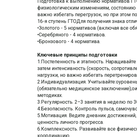
Подготовка к выполнению нормативов ГТО
физиологическим изменениям, состоянию 
важно избегать перегрузок, но при этом 
16-я ступень ГТОДля получения знака отл
•Золотого - 5 нормативов (включая все об
•Серебряного - 4 нормативов.
•Бронзового - 4 норматива.
Ключевые принципы подготовки
1.Постепенность и этапность. Наращивайте 
затем интенсивность (скорость, сопротивл
нагрузки, но важно избегать перетрениров
2.Индивидуализация. Учитывайте:oуровен
(обязательно медицинское заключение);o
методиках.
3.Регулярность. 2–3 занятия в неделю по 3
4.Безопасность. Контроль пульса, самочув
5.Мотивация. Ведите дневник достижений,
ценность личного прогресса.
6.Комплексность. Развивайте все физически
координацию.