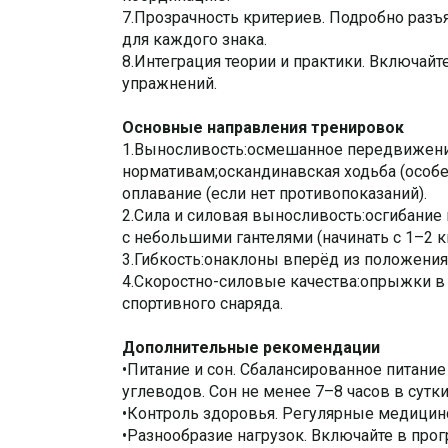
7.Прозрачность критериев. Подробно разъ
для каждого знака.
8.Интеграция теории и практики. Включайт
упражнений.
Основные направления тренировок
1.Выносливость:oсмешанное передвижение 
нормативам;oскандинавская ходьба (особе
oплавание (если нет противопоказаний).
2.Сила и силовая выносливость:oсгибание
с небольшими гантелями (начинать с 1–2 к
3.Гибкость:oнаклоны вперёд из положения
4.Скоростно-силовые качества:oпрыжки в д
спортивного снаряда.
Дополнительные рекомендации
•Питание и сон. Сбалансированное питани
углеводов. Сон не менее 7–8 часов в сутки
•Контроль здоровья. Регулярные медицинс
•Разнообразие нагрузок. Включайте в про