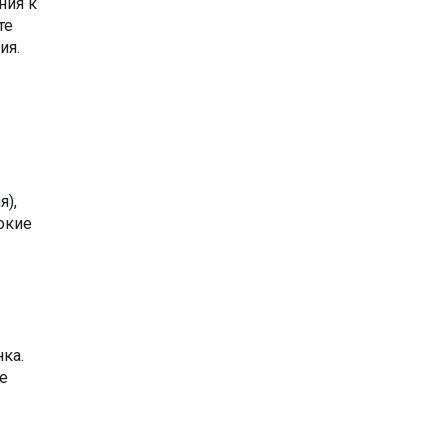
ния к
те
ия.
я),
окие
ка.
е