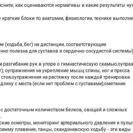
ясните, как оцениваются нормативы и какие результаты н
е краткие блоки по анатомии, физиологии, технике выполн
(ходьба, бег) на дистанции, соответствующие
нно полезна для суставов и сердечно-сосудистой системы)
 и разгибание рук в упоре о гимнастическую скамью;oупра
г); oупражнения на укрепление мышц спины, ног и пресса.
 стоя;oупражнения на растяжку после каждой тренировки.
лину с места (если нет проблем с суставами);oметание
е с достаточным количеством белков, овощей и сложных
.
кие осмотры, мониторинг артериального давления и пульс
грамму плавание, танцы, скандинавскую ходьбу - эти виды