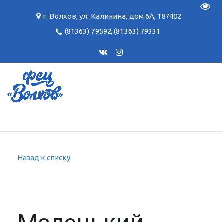
Пере
г. Волхов
,
ул. Калинина, дом 6А
,
187402
(81363) 79592
,
(81363) 79331
Назад к списку