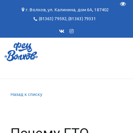
Пере
г. Волхов
,
ул. Калинина, дом 6А
,
187402
(81363) 79592
,
(81363) 79331
Назад к списку