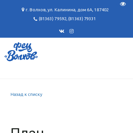
Пере
г. Волхов
,
ул. Калинина, дом 6А
,
187402
(81363) 79592
,
(81363) 79331
Назад к списку