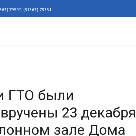
363) 79592
,
(81363) 79331
и ГТО были
вручены 23 декабр
олонном зале Дома