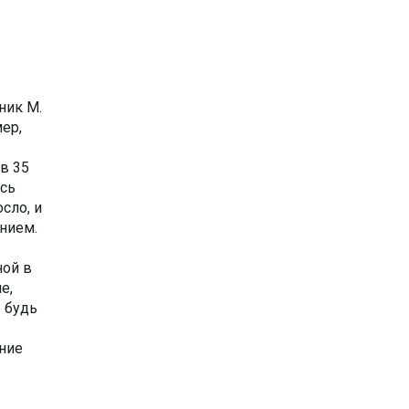
ник М.
ер,
в 35
ись
сло, и
нием.
ной в
е,
е будь
ение