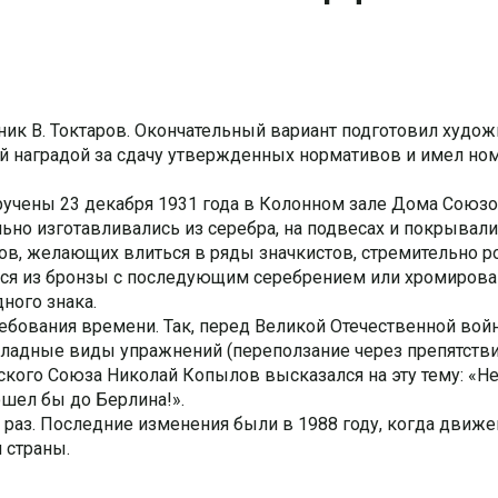
ник В. Токтаров. Окончательный вариант подготовил худож
ой наградой за сдачу утвержденных нормативов и имел ном
учены 23 декабря 1931 года в Колонном зале Дома Союзо
ьно изготавливались из серебра, на подвесах и покрывал
ов, желающих влиться в ряды значкистов, стремительно ро
ться из бронзы с последующим серебрением или хромирова
ного знака.
бования времени. Так, перед Великой Отечественной вой
адные виды упражнений (переползание через препятстви
ского Союза Николай Копылов высказался на эту тему: «Н
ошел бы до Берлина!».
раз. Последние изменения были в 1988 году, когда движ
 страны.