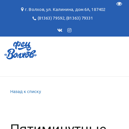
Пере
г. Волхов
,
ул. Калинина, дом 6А
,
187402
(81363) 79592
,
(81363) 79331
Назад к списку