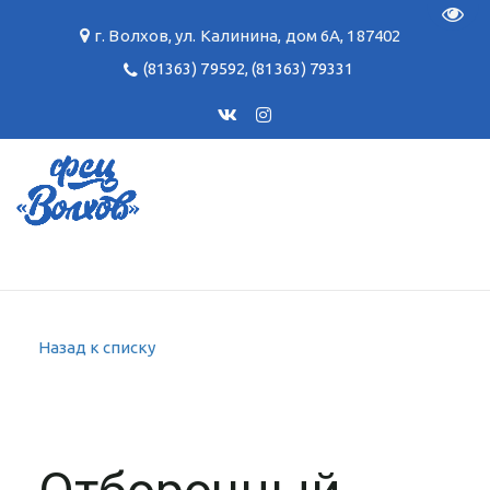
Пере
г. Волхов
,
ул. Калинина, дом 6А
,
187402
(81363) 79592
,
(81363) 79331
Назад к списку