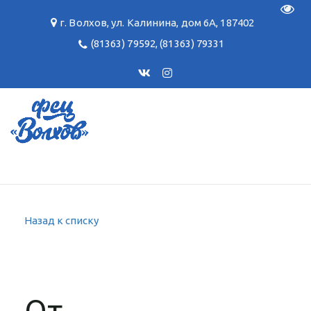
Пере
г. Волхов
,
ул. Калинина, дом 6А
,
187402
(81363) 79592
,
(81363) 79331
Назад к списку