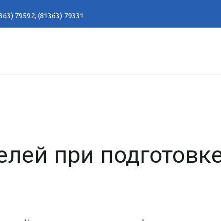
363) 79592
,
(81363) 79331
елей при подготовк