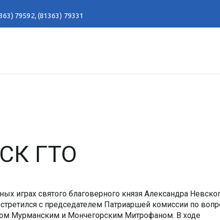
363) 79592
,
(81363) 79331
ФСК ГТО
ных играх святого благоверного князя Александра Невског
встретился с председателем Патриаршей комиссии по воп
том Мурманским и Мончегорским Митрофаном. В ходе