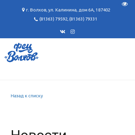
Пере
г. Волхов
,
ул. Калинина, дом 6А
,
187402
(81363) 79592
,
(81363) 79331
Назад к списку