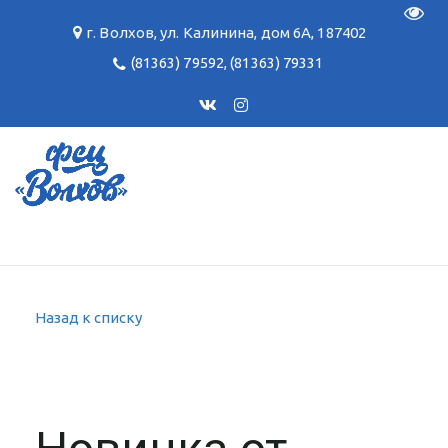
Пере
г. Волхов
,
ул. Калинина, дом 6А
,
187402
(81363) 79592
,
(81363) 79331
Назад к списку