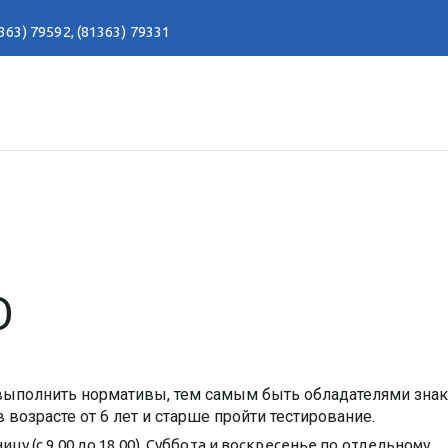
363) 79592
,
(81363) 79331
О
выполнить нормативы, тем самым быть обладателями зна
возрасте от 6 лет и старше пройти тестирование.
у (с 9.00 до 18.00). Суббота и воскресенье по отдельному