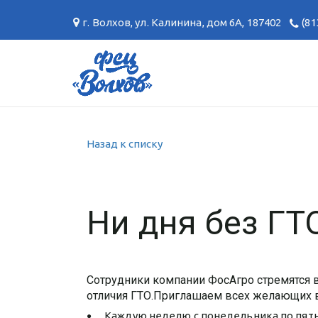
г. Волхов
,
ул. Калинина, дом 6А
,
187402
(81
Назад к списку
Ни дня без ГТ
Сотрудники компании ФосАгро стремятся 
отличия ГТО.Приглашаем всех желающих в 
Каждую неделю с понедельника по пятниц