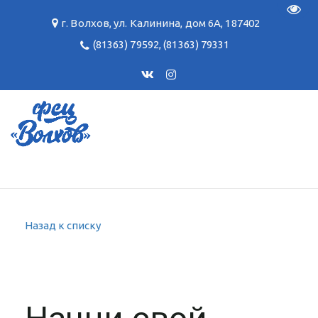
Пере
г. Волхов
,
ул. Калинина, дом 6А
,
187402
(81363) 79592
,
(81363) 79331
Назад к списку