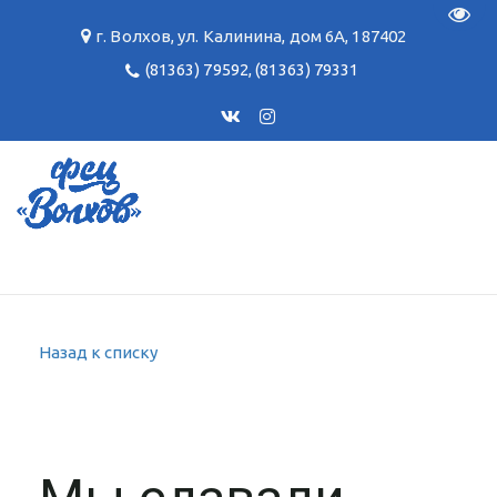
Пере
г. Волхов
,
ул. Калинина, дом 6А
,
187402
(81363) 79592
,
(81363) 79331
Назад к списку